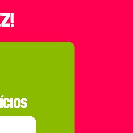
Z!
ÍCIOS